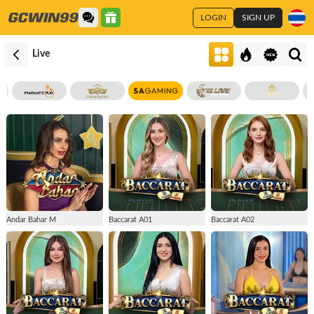
LOGIN
SIGN UP
Live
Andar Bahar M
Baccarat A01
Baccarat A02