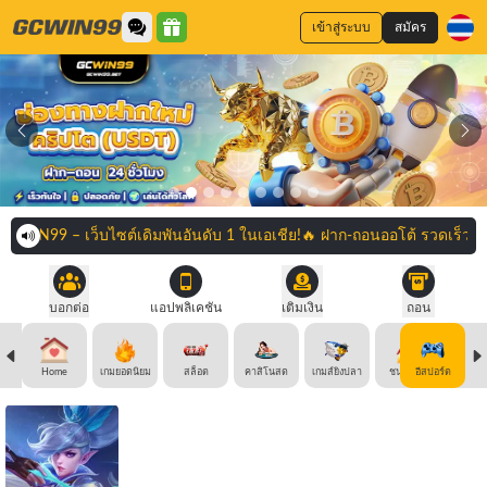
เข้าสู่ระบบ
สมัคร
GCWIN99 – เว็บไซต์เดิมพันอันดับ 1 ในเอเชีย!🔥 ฝาก-ถอนออโต้ รวดเร็วทันใจ
บอกต่อ
แอปพลิเคชัน
เติมเงิน
ถอน
Home
เกมยอดนิยม
สล็อต
คาสิโนสด
เกมส์ยิงปลา
ชนะทันที
อีสปอร์ต
กีฬา