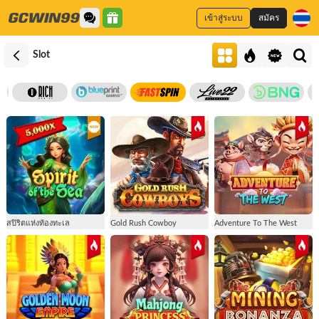
เข้าสู่ระบบ
สมัคร
Slot
สปิริตแห่งท้องทะเล
Gold Rush Cowboy
Adventure To The West