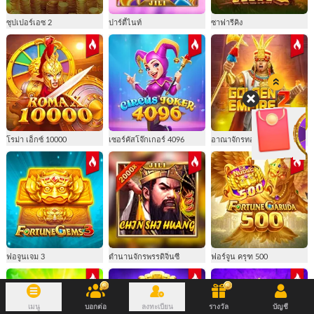
ซุปเปอร์เอซ 2
ปาร์ตี้ไนท์
ซาฟารีคิง
โรม่า เอ็กซ์ 10000
เซอร์คัสโจ๊กเกอร์ 4096
อาณาจักรทองคำ 2
ฟอจูนเจม 3
ตํานานจักรพรรดิจิ๋นซี
ฟอร์จูน ครุฑ 500
เมนู
บอกต่อ
ลงทะเบียน
รางวัล
บัญชี