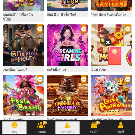
คุณสมบัติการซื้อสุนัข
ดัมบ์ ฮีโร่ ฟิวชั่น รีลส์
โคมไฟพระจันทร์เต็มดวง
ขโมย
เชอร์ล็อก โฮลมส์
สตรีมมิ่งสาวๆ
เงินนำโชค
เฟสต้า บราซิล
ช็อกโกแลต แฟคทอรี่
สัตว์นำโชค ล็อค 2 สปิน
ฟิวชั่น รีลส์
เมนู
บอกต่อ
ลงทะเบียน
รางวัล
บัญชี