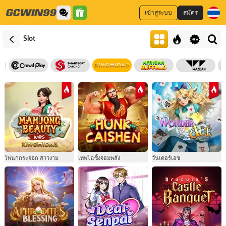
เข้าสู่ระบบ
สมัคร
Slot
ไพ่นกกระจอก สาวงาม
เทพไฉ่ซิ้งจอมพลัง
วันเดอร์เอซ