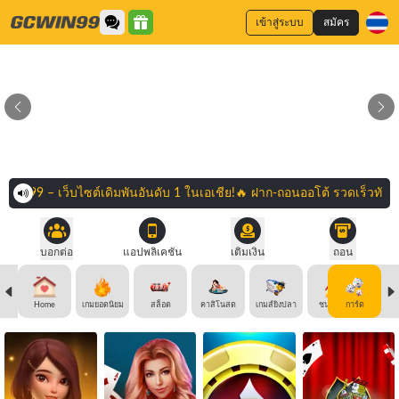
เข้าสู่ระบบ
สมัคร
N99 – เว็บไซต์เดิมพันอันดับ 1 ในเอเชีย!🔥 ฝาก-ถอนออโต้ รวดเร็วทันใจ🎁 โ
บอกต่อ
แอปพลิเคชัน
เติมเงิน
ถอน
Home
เกมยอดนิยม
สล็อต
คาสิโนสด
เกมส์ยิงปลา
ชนะทันที
การ์ด
กีฬา