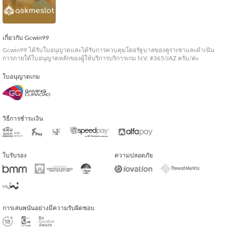
เกี่ยวกับ Gcwin99
Gcwin99 ได้รับใบอนุญาตและได้รับการควบคุมโดยรัฐบาลของคูราเซาและดำเนิน
การภายใต้ใบอนุญาตหลักของผู้ให้บริการบริการเกม N.V. #365/JAZ ครับ/ค่ะ
ใบอนุญาตเกม
วิธีการชำระเงิน
ใบรับรอง
ความปลอดภัย
การเล่นพนันอย่างมีความรับผิดชอบ