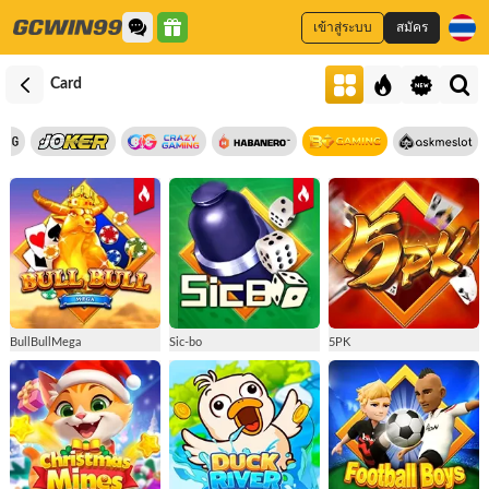
เข้าสู่ระบบ
สมัคร
Card
BullBullMega
Sic-bo
5PK